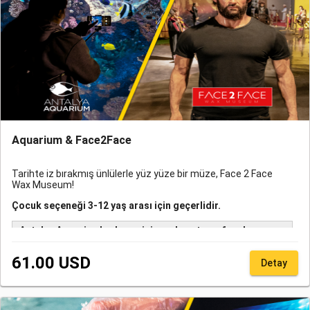
Aquarium & Face2Face
Tarihte iz bırakmış ünlülerle yüz yüze bir müze, Face 2 Face
Wax Museum!
Çocuk seçeneği 3-12 yaş arası için geçerlidir.
Antalya Aquarium'a ulaşım için sadece transfer alımı
yapan misafirlerimizin transfer talep formunda
rezervasyon numarası belirtmesi zorunludur. Bu hizmet
61.00 USD
Detay
Online rezervasyon QR kodu/ rezervasyon numarası,
acente rezervasyon QR kodu/ rezervasyon numarası veya
giriş gününe ait fiziksel bileti olan misafirlerimize
verilebilmektedir.