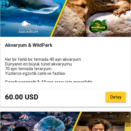
Akvaryum & WildPark
Her bir farklı bir temada 40 ayrı akvaryum
Dünyanın en büyük tünel akvaryumu
70 ayrı temada teraryum
Yüzlerce egzotik canlı ve fazlası
Çocuk seçeneği 3-12 yaş arası için geçerlidir.
Antalya Aquarium'a ulaşım için sadece transfer alımı yapan
60.00 USD
misafirlerimizin transfer talep formunda rezervasyon numarası
Detay
belirtmesi zorunludur. Bu hizmet Online rezervasyon QR kodu/
rezervasyon numarası, acente rezervasyon QR kodu/
rezervasyon numarası veya giriş gününe ait fiziksel bileti olan
misafirlerimize verilebilmektedir.