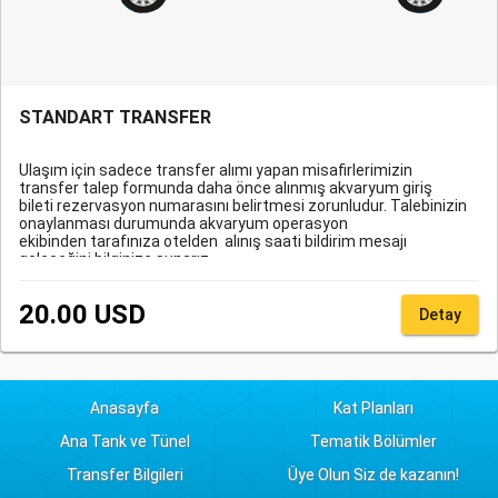
STANDART TRANSFER
Ulaşım için sadece transfer alımı yapan misafirlerimizin
transfer talep formunda daha önce alınmış akvaryum giriş
bileti rezervasyon numarasını belirtmesi zorunludur. Talebinizin
onaylanması durumunda akvaryum operasyon
ekibinden tarafınıza otelden alınış saati bildirim mesajı
geleceğini bilginize sunarız.
20.00 USD
Detay
Anasayfa
Kat Planları
Ana Tank ve Tünel
Tematik Bölümler
Transfer Bilgileri
Üye Olun Siz de kazanın!