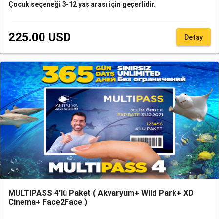
Çocuk seçeneği 3-12 yaş arası için geçerlidir.
Antalya Aquarium'a ulaşım için sadece transfer alımı yapan
misafirlerimizin transfer talep formunda rezervasyon numarası
225.00 USD
belirtmesi zorunludur. Bu hizmet Online rezervasyon QR kodu/
Detay
rezervasyon numarası, acente rezervasyon QR kodu/
rezervasyon numarası veya giriş gününe ait fiziksel bileti olan
misafirlerimize verilebilmektedir.
MULTIPASS 4'lü Paket ( Akvaryum+ Wild Park+ XD
Cinema+ Face2Face )