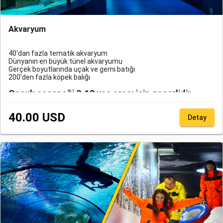
Akvaryum
40'dan fazla tematik akvaryum
Dünyanın en büyük tünel akvaryumu
Gerçek boyutlarında uçak ve gemi batığı
200'den fazla köpek balığı
Çocuk seçeneği 3-12 yaş arası için geçerlidir.
Standart transfer ücretinde % 20' lere varan indirimli fiyat almak
40.00 USD
Detay
için rezervasyon anında ilave hizmet seçeneğinden opsiyonel olan
"transfer" ekleyerek rezervasyon yapmanız gerekmektedir. Transfer
hizmetinde indirimli fiyat fırsatını kaçırmayın..
Tüm katılımcılar için İkamet / Geçici Kimlik / oturma izni
gereklidir.