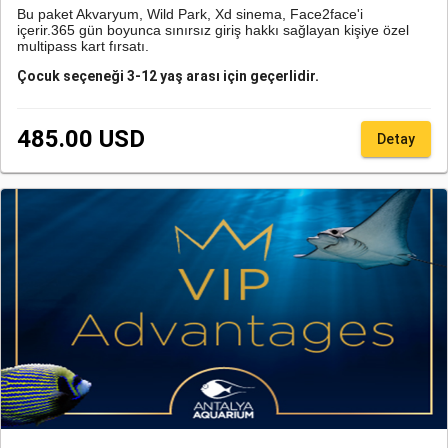
Bu paket Akvaryum, Wild Park, Xd sinema, Face2face'i
içerir.365 gün boyunca sınırsız giriş hakkı sağlayan kişiye özel
multipass kart fırsatı.
Çocuk seçeneği 3-12 yaş arası için geçerlidir.
Antalya Aquarium'a ulaşım için sadece transfer alımı yapan
misafirlerimizin transfer talep formunda rezervasyon
485.00 USD
Detay
numarası belirtmesi zorunludur. Bu hizmet Online
rezervasyon QR kodu/ rezervasyon numarası, acente
rezervasyon QR kodu/ rezervasyon numarası veya giriş
gününe ait fiziksel bileti olan misafirlerimize
verilebilmektedir.