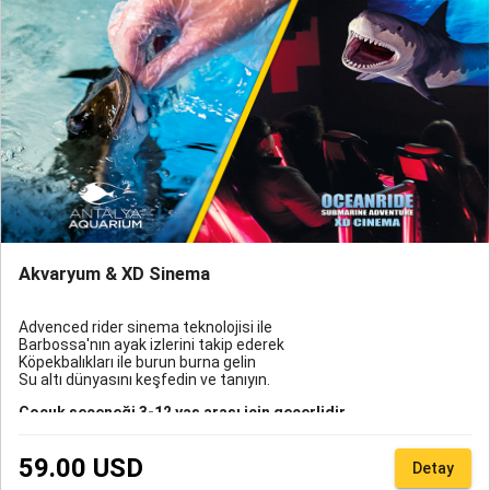
Akvaryum & XD Sinema
Advenced rider sinema teknolojisi ile
Barbossa'nın ayak izlerini takip ederek
Köpekbalıkları ile burun burna gelin
Su altı dünyasını keşfedin ve tanıyın.
Çocuk seçeneği 3-12 yaş arası için geçerlidir.
Antalya Aquarium'a ulaşım için sadece transfer alımı yapan
59.00 USD
misafirlerimizin transfer talep formunda rezervasyon
Detay
numarası belirtmesi zorunludur. Bu hizmet Online