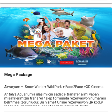
rezervasyon QR kodu/ rezervasyon numarası, acente
rezervasyon QR kodu/ rezervasyon numarası veya giriş
gününe ait fiziksel bileti olan misafirlerimize
verilebilmektedir.
Mega Package
A
kvaryum + Snow World + Wild Park + Face2Face +XD Cinema
Antalya Aquarium'a ulaşım için sadece transfer alımı yapan
misafirlerimizin transfer talep formunda rezervasyon numarası
belirtmesi zorunludur. Bu hizmet Online rezervasyon QR kodu/
rezervasyon numarası, acente rezervasyon QR kodu/
rezervasyon numarası veya giriş gününe ait fiziksel bileti olan