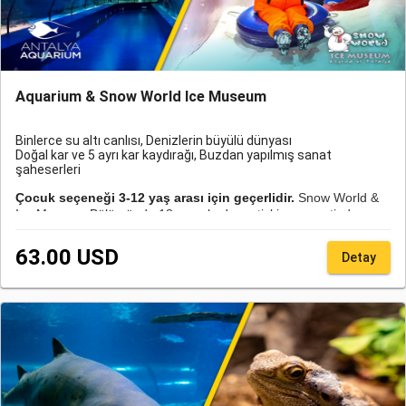
Aquarium & Snow World Ice Museum
Binlerce su altı canlısı, Denizlerin büyülü dünyası
Doğal kar ve 5 ayrı kar kaydırağı, Buzdan yapılmış sanat
şaheserleri
Çocuk seçeneği 3-12 yaş arası için geçerlidir.
Snow World &
Ice Museum Bölümünde 18 yaşa kadar yetişkin nezaretinde
girmek zorunludur.Bir veli en fazla üç çocuğun sorumluluğunu
alabilir.
63.00 USD
Detay
Antalya Aquarium'a ulaşım için sadece transfer alımı yapan
misafirlerimizin transfer talep formunda rezervasyon numarası
belirtmesi zorunludur. Bu hizmet Online rezervasyon QR kodu/
rezervasyon numarası, acente rezervasyon QR kodu/
rezervasyon numarası veya giriş gününe ait fiziksel bileti olan
misafirlerimize verilebilmektedir.
Tüm katılımcılar için ikamet / geçici kimlik / oturma izni
gereklidir.